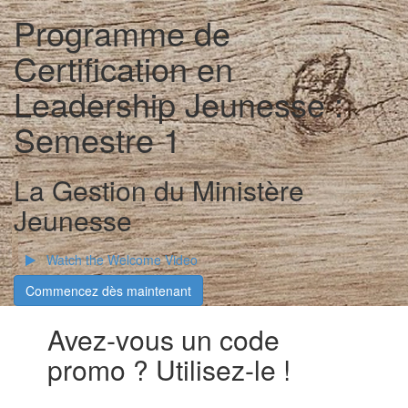
Programme de
Certification en
Leadership Jeunesse :
Semestre 1
La Gestion du Ministère
Jeunesse
Watch the Welcome Video
Commencez dès maintenant
Avez-vous un code
promo ? Utilisez-le !